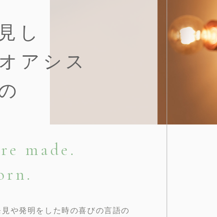
見し
オアシス
の
are made.
orn.
で発見や発明をした時の喜びの言語の